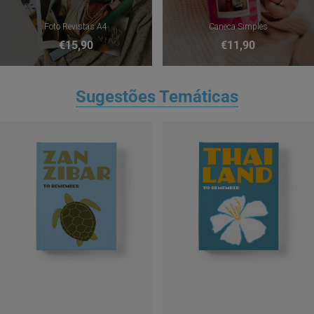
Foto Revistas A4
Caneca Simples
€15,90
€11,90
Sugestões Temáticas