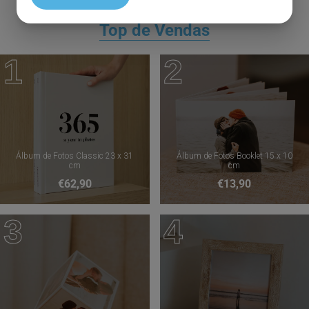
Top de Vendas
1
2
Álbum de Fotos Classic 23 x 31
Álbum de Fotos Booklet 15 x 10
cm
cm
€62,90
€13,90
3
4