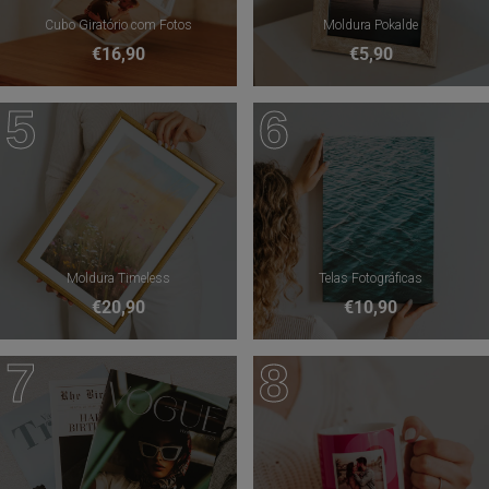
Cubo Giratório com Fotos
Moldura Pokalde
€16,90
€5,90
5
6
Moldura Timeless
Telas Fotográficas
€20,90
€10,90
7
8