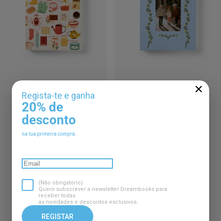
×
Regista-te e ganha
20% de
desconto
na tua primeira compra.
(Não obrigatório)
Álbum Art of Gentle Living
Álbum Pampering That Never
Quero subscrever a newsletter Dreambooks para
Ends
receber todas
as novidades e descontos exclusivos.
€20,90
€20,90
REGISTAR